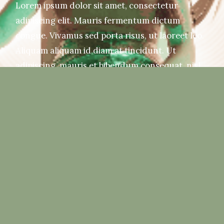
Lorem ipsum dolor sit amet, consectetur
adipiscing elit. Mauris fermentum dictum
congue. Vivamus sed porta risus, ut laoreet leo.
Aliquam aliquam id diam at tincidunt. Ut
adipiscing, mauris et bibendum consequat, nisl
nulla vulputate turpis, ut hendrerit elit eros vel
leo. Ut eu venenatis lectus. Mauris libero sem.